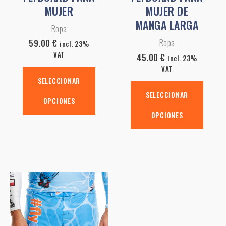
la
la
MUJER
MUJER DE
página
página
MANGA LARGA
Ropa
de
de
Ropa
producto
product
59.00
€
incl. 23%
VAT
45.00
€
incl. 23%
VAT
SELECCIONAR
SELECCIONAR
OPCIONES
OPCIONES
Este
producto
tiene
múltiples