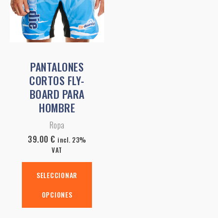
variantes.
Las
opciones
se
pueden
PANTALONES
elegir
CORTOS FLY-
en
BOARD PARA
la
HOMBRE
página
Ropa
de
producto
39.00
€
incl. 23%
VAT
SELECCIONAR
OPCIONES