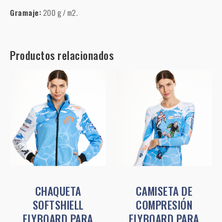
Gramaje:
200 g / m2.
Productos relacionados
Este
Este
producto
product
tiene
tiene
múltiples
múltiple
variantes.
variante
Las
Las
opciones
opcione
se
se
pueden
pueden
CHAQUETA
CAMISETA DE
elegir
elegir
SOFTSHIELL
COMPRESIÓN
en
en
FLYBOARD PARA
FLYBOARD PARA