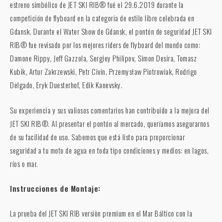
estreno simbólico de JET SKI RIB® fué el 29.6.2019 durante la
competición de flyboard en la categoría de estilo libre celebrada en
Gdansk. Durante el Water Show de Gdansk, el pontón de seguridad JET SKI
RIB® fue revisado por los mejores riders de flyboard del mundo como:
Damone Rippy, Jeff Gazzola, Sergiey Philipov, Simon Desira, Tomasz
Kubik, Artur Zakrzewski, Petr Civin, Przemysław Piotrowiak, Rodrigo
Delgado, Eryk Duesterhof, Edik Kanevsky.
Su experiencia y sus valiosos comentarios han contribuido a la mejora del
JET SKI RIB®. Al presentar el pontón al mercado, queríamos asegurarnos
de su facilidad de uso. Sabemos que está listo para proporcionar
seguridad a tu moto de agua en toda tipo condiciones y medios: en lagos,
ríos o mar.
Instrucciones de Montaje:
La prueba del JET SKI RIB versiòn premium en el Mar Báltico con la